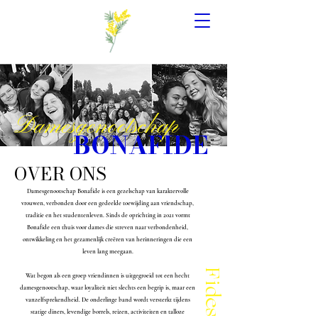
Damesgenootschap
BONAFIDE
OVER ONS
Damesgenootschap Bonafide is een gezelschap van karaktervolle
vrouwen, verbonden door een gedeelde toewijding aan vriendschap,
traditie en het studentenleven. Sinds de oprichting in 2021 vormt
Bonafide een thuis voor dames die streven naar verbondenheid,
ontwikkeling en het gezamenlijk creëren van herinneringen die een
leven lang meegaan.
Wat begon als een groep vriendinnen is uitgegroeid tot een hecht
damesgenootschap, waar loyaliteit niet slechts een begrip is, maar een
vanzelfsprekendheid. De onderlinge band wordt versterkt tijdens
statige diners, levendige borrels, reizen, activiteiten en talloze