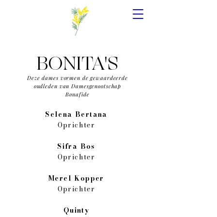
BONITA'S
Deze dames vormen de gewaardeerde
oudleden van Damesgenootschap
Bonafide
Selena Bertana
Oprichter
Sifra Bos
Oprichter
Merel Kopper
Oprichter
Quinty