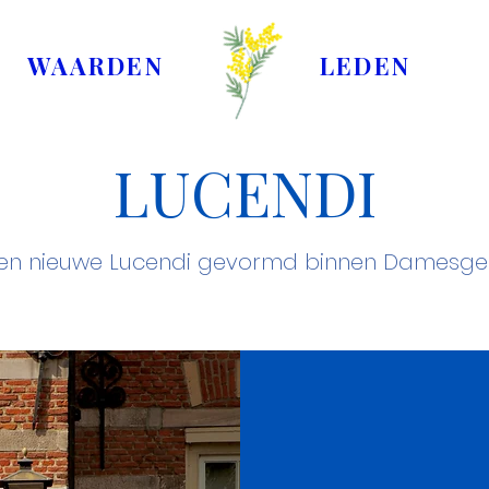
WAARDEN
LEDEN
LUCENDI
 een nieuwe Lucendi gevormd binnen Damesg